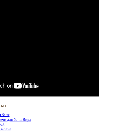
лы:
я баня
ечи для бани Вира
ной
 в бане