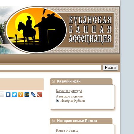
Казачий край
Казачья культура
я…
Азовское сидение
История Кубани
История семьи Белых
Книга о Белых