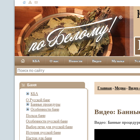
КБА
О нас
Новости
Видео
Музыка
Усл
Баня
Главная
Медиа
Видео 
КБА
О Русской бане
Банные процедуры
Особенности бани
Видео: Банны
Польза бани
Особенности русской бани
Видео: Банные процедур
Выбор печи для русской бани
История русской бани
Настои для бани