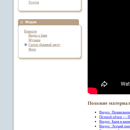
Услуги
Медиа
Новости
Видео о бане
Музыка
Газета «Банный лист»
Фото
Похожие материа
Видео: Правильна
Печной обзор — П
Видео: Баня в ван
Видео: Легкий пар