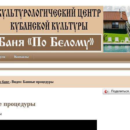
уги
Контакты
о бане
Видео: Банные процедуры
Поделитьс
е процедуры
ы